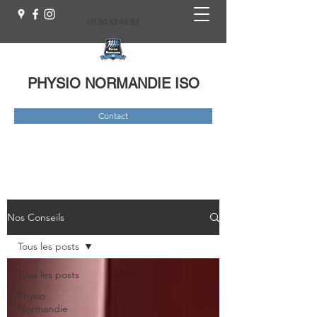
09 50 92 43 83
PHYSIO NORMANDIE ISO
Contact
Nos Conseils
Tous les posts
Tous les posts
Physio
Normandie