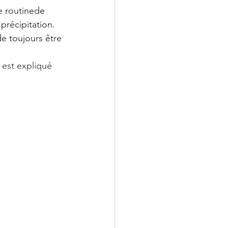
e routine
de 
précipitation. 
e toujours être 
 est expliqué 
