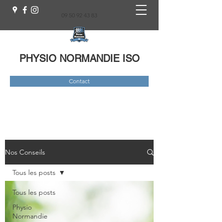
09 50 92 43 83
PHYSIO NORMANDIE ISO
Contact
Nos Conseils
Tous les posts
Tous les posts
Physio
Normandie