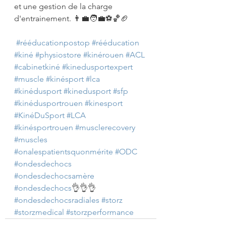
et une gestion de la charge 
d'entrainement. 👨‍💼🧑‍💼⚽️🏀🏈
#rééducationpostop
#rééducation
#kiné
#physiostore
#kinérouen
#ACL
#cabinetkiné
#kinedusportexpert
#muscle
#kinésport
#lca
#kinédusport
#kinedusport
#sfp
#kinédusportrouen
#kinesport
#KinéDuSport
#LCA
#kinésportrouen
#musclerecovery
#muscles
#onalespatientsquonmérite
#ODC
#ondesdechocs
#ondesdechocsamère
#ondesdechocs
👌👌👌 
#ondesdechocsradiales
#storz
#storzmedical
#storzperformance