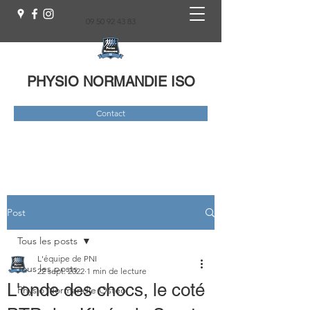
09 50 92 43 83
PHYSIO NORMANDIE ISO
Contact
Post
Tous les posts
L'équipe de PNI
Tous les posts
22 sept. 2022
1 min de lecture
L'onde des chocs, le coté
Physio Normandie Ostéo